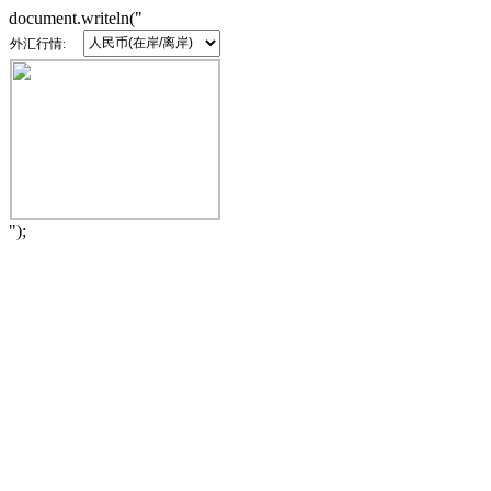
document.writeln("
外汇行情:
");