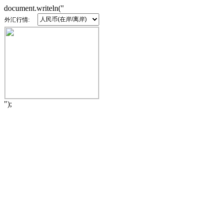
document.writeln("
外汇行情:
");