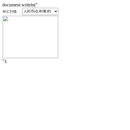
document.writeln("
外汇行情:
");