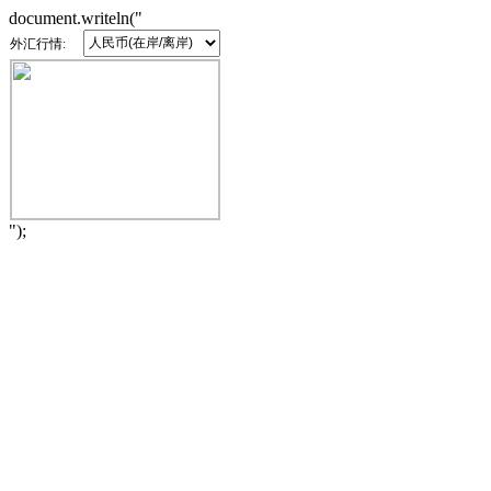
document.writeln("
外汇行情:
");