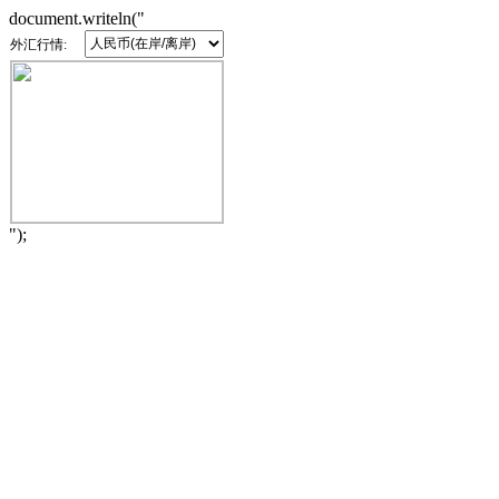
document.writeln("
外汇行情:
");