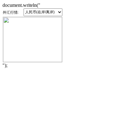
document.writeln("
外汇行情:
");