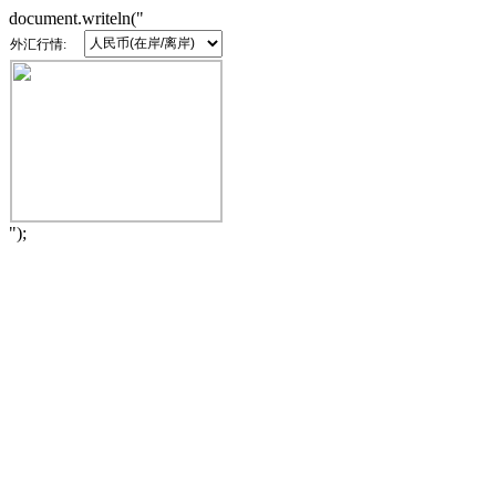
document.writeln("
外汇行情:
");