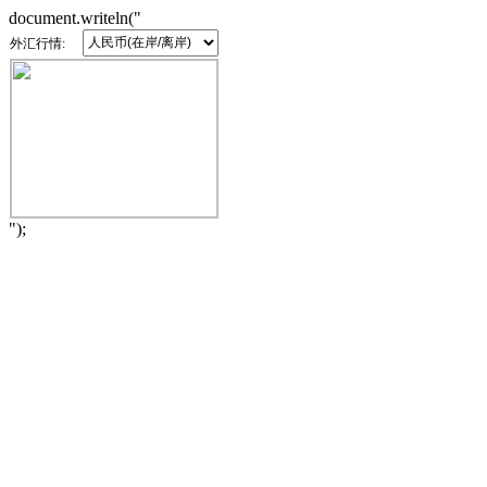
document.writeln("
外汇行情:
");