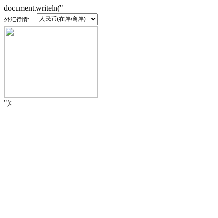
document.writeln("
外汇行情:
");