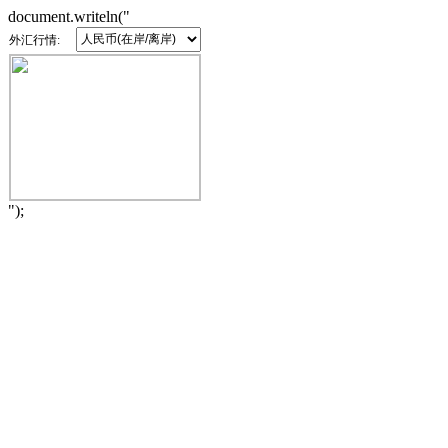
document.writeln("
外汇行情:
");