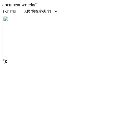
document.writeln("
外汇行情:
");