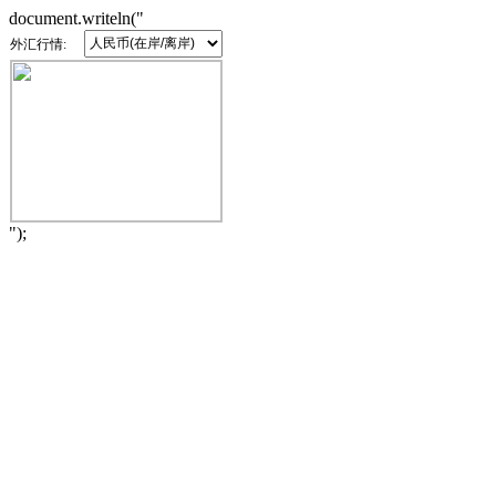
document.writeln("
外汇行情:
");