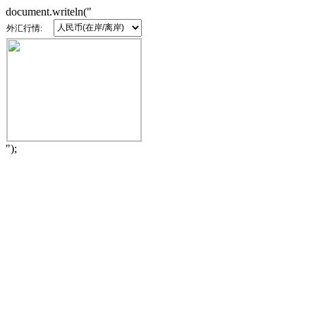
document.writeln("
外汇行情:
");