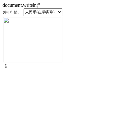
document.writeln("
外汇行情:
");