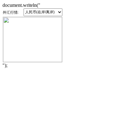
document.writeln("
外汇行情:
");