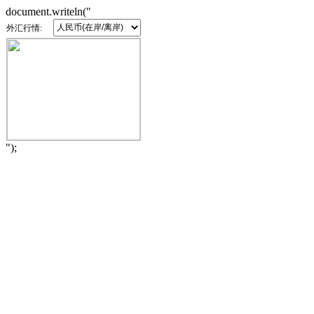
document.writeln("
外汇行情:
");