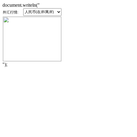
document.writeln("
外汇行情:
");