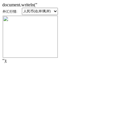
document.writeln("
外汇行情:
");