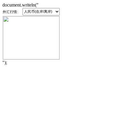
document.writeln("
外汇行情:
");