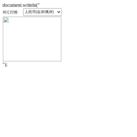
document.writeln("
外汇行情:
");