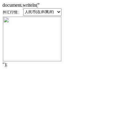
document.writeln("
外汇行情:
");