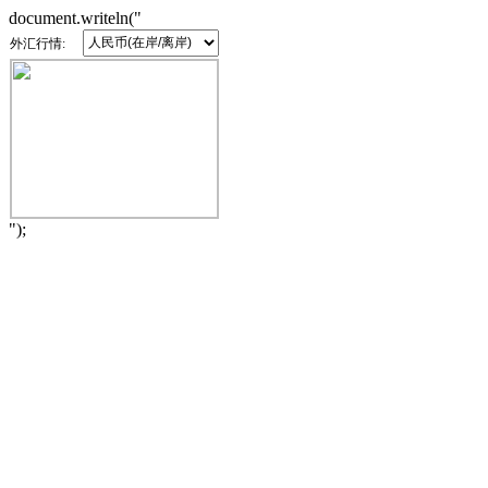
document.writeln("
外汇行情:
");