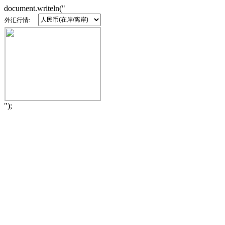
document.writeln("
外汇行情:
");